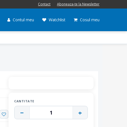
Contact
Aboneaza-te la Newsletter
Contul meu
Watchlist
Cosul meu
CANTITATE
−
+
1