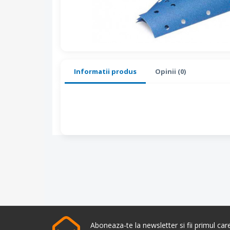
Informatii produs
Opinii (0)
Aboneaza-te la newsletter si fii primul ca