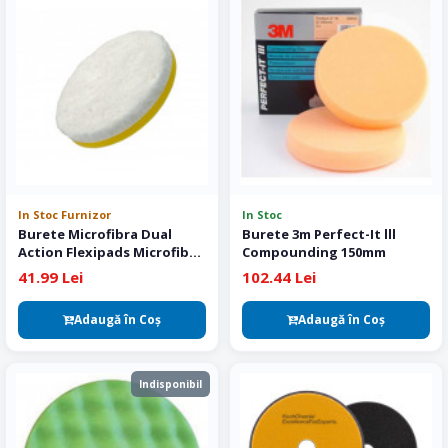
In Stoc Furnizor
In Stoc
Burete Microfibra Dual
Burete 3m Perfect-It lll
Action Flexipads Microfiber
Compounding 150mm
Cutting Pad 135 mm
41.99 Lei
102.44 Lei
Adaugă în Coş
Adaugă în Coş
Indisponibil