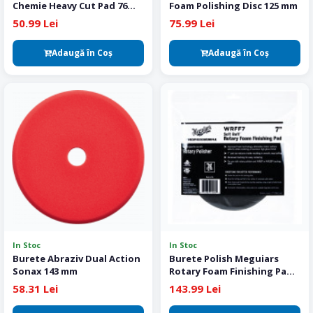
Chemie Heavy Cut Pad 76
Foam Polishing Disc 125 mm
mm
50.99 Lei
75.99 Lei
Adaugă în Coş
Adaugă în Coş
In Stoc
In Stoc
Burete Abraziv Dual Action
Burete Polish Meguiars
Sonax 143 mm
Rotary Foam Finishing Pad
180 mm
58.31 Lei
143.99 Lei