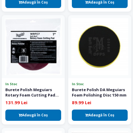
Adaugă în Coş
Adaugă în Coş
In Stoc
In Stoc
Burete Polish Meguiars
Burete Polish DA Meguiars
Rotary Foam Cutting Pad
Foam Polishing Disc 150 mm
180 mm
131.99 Lei
89.99 Lei
Adaugă în Coş
Adaugă în Coş