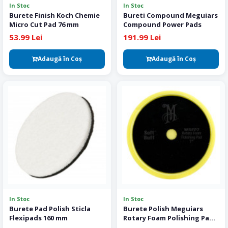
In Stoc
In Stoc
Burete Finish Koch Chemie
Bureti Compound Meguiars
Micro Cut Pad 76 mm
Compound Power Pads
53.99 Lei
191.99 Lei
Adaugă în Coş
Adaugă în Coş
In Stoc
In Stoc
Burete Pad Polish Sticla
Burete Polish Meguiars
Flexipads 160 mm
Rotary Foam Polishing Pad
180 mm