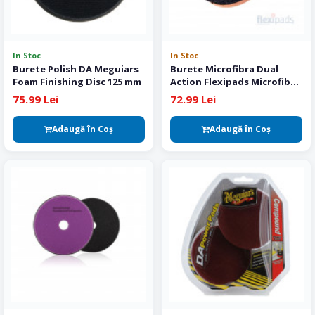
In Stoc
In Stoc
Burete Polish DA Meguiars
Burete Microfibra Dual
Foam Finishing Disc 125 mm
Action Flexipads Microfiber
Cutting Pad 150 mm
75.99 Lei
72.99 Lei
Adaugă în Coş
Adaugă în Coş