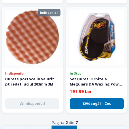
Indisponibil
Indisponibil
In Stoc
Burete portocaliu valurit
Set Bureti Orbitala
pt redat luciul 203mm 3M
Meguiars DA Waxing Power
Pads
191.99 Lei
Indisponibil
Adaugă în Coş
Pagina
2
din
7