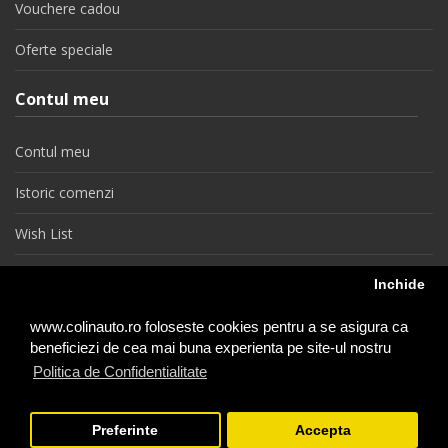
Vouchere cadou
Oferte speciale
Contul meu
Contul meu
Istoric comenzi
Wish List
Newsletter
Inchide
Retragere din contract
www.colinauto.ro foloseste cookies pentru a se asigura ca
beneficiezi de cea mai buna experienta pe site-ul nostru
Politica de Confidentialitate
colinauto.ro © 2026
Preferinte
Accepta
−
+
1