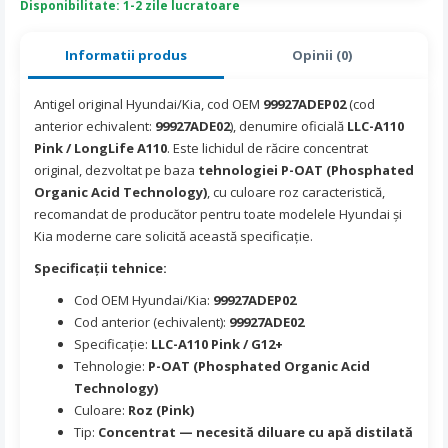
Disponibilitate: 1-2 zile lucratoare
Informatii produs
Opinii (0)
Antigel original Hyundai/Kia, cod OEM
99927ADEP02
(cod
anterior echivalent:
99927ADE02
), denumire oficială
LLC-A110
Pink / LongLife A110
. Este lichidul de răcire concentrat
original, dezvoltat pe baza
tehnologiei P-OAT (Phosphated
Organic Acid Technology)
, cu culoare roz caracteristică,
recomandat de producător pentru toate modelele Hyundai și
Kia moderne care solicită această specificație.
Specificații tehnice:
Cod OEM Hyundai/Kia:
99927ADEP02
Cod anterior (echivalent):
99927ADE02
Specificație:
LLC-A110 Pink / G12+
Tehnologie:
P-OAT (Phosphated Organic Acid
Technology)
Culoare:
Roz (Pink)
Tip:
Concentrat — necesită diluare cu apă distilată