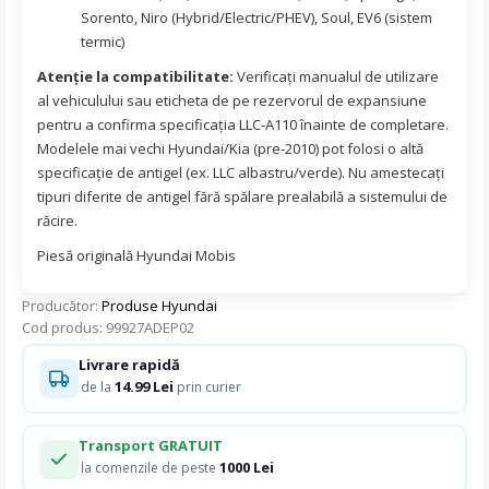
Sorento, Niro (Hybrid/Electric/PHEV), Soul, EV6 (sistem
termic)
Atenție la compatibilitate:
Verificați manualul de utilizare
al vehiculului sau eticheta de pe rezervorul de expansiune
pentru a confirma specificația LLC-A110 înainte de completare.
Modelele mai vechi Hyundai/Kia (pre-2010) pot folosi o altă
specificație de antigel (ex. LLC albastru/verde). Nu amestecați
tipuri diferite de antigel fără spălare prealabilă a sistemului de
răcire.
Piesă originală Hyundai Mobis
Producător:
Produse Hyundai
Cod produs: 99927ADEP02
Livrare rapidă
14.99 Lei
de la
prin curier
Transport GRATUIT
1000 Lei
la comenzile de peste