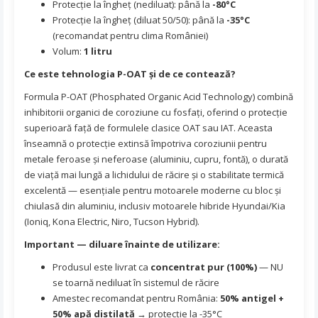
Protecție la îngheț (nediluat): până la
-80°C
Protecție la îngheț (diluat 50/50): până la
-35°C
(recomandat pentru clima României)
Volum:
1 litru
Ce este tehnologia P-OAT și de ce contează?
Formula P-OAT (Phosphated Organic Acid Technology) combină
inhibitorii organici de coroziune cu fosfați, oferind o protecție
superioară față de formulele clasice OAT sau IAT. Aceasta
înseamnă o protecție extinsă împotriva coroziunii pentru
metale feroase și neferoase (aluminiu, cupru, fontă), o durată
de viață mai lungă a lichidului de răcire și o stabilitate termică
excelentă — esențiale pentru motoarele moderne cu bloc și
chiulasă din aluminiu, inclusiv motoarele hibride Hyundai/Kia
(Ioniq, Kona Electric, Niro, Tucson Hybrid).
Important — diluare înainte de utilizare:
Produsul este livrat ca
concentrat pur (100%)
— NU
se toarnă nediluat în sistemul de răcire
Amestec recomandat pentru România:
50% antigel +
50% apă distilată
→ protecție la -35°C