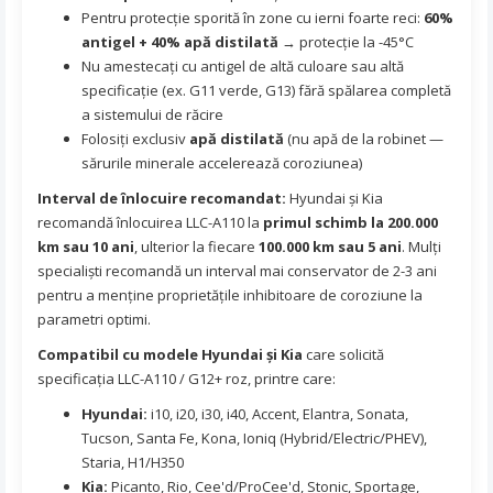
Pentru protecție sporită în zone cu ierni foarte reci:
60%
antigel + 40% apă distilată
→ protecție la -45°C
Nu amestecați cu antigel de altă culoare sau altă
specificație (ex. G11 verde, G13) fără spălarea completă
a sistemului de răcire
Folosiți exclusiv
apă distilată
(nu apă de la robinet —
sărurile minerale accelerează coroziunea)
Interval de înlocuire recomandat:
Hyundai și Kia
recomandă înlocuirea LLC-A110 la
primul schimb la 200.000
km sau 10 ani
, ulterior la fiecare
100.000 km sau 5 ani
. Mulți
specialiști recomandă un interval mai conservator de 2-3 ani
pentru a menține proprietățile inhibitoare de coroziune la
parametri optimi.
Compatibil cu modele Hyundai și Kia
care solicită
specificația LLC-A110 / G12+ roz, printre care:
Hyundai:
i10, i20, i30, i40, Accent, Elantra, Sonata,
Tucson, Santa Fe, Kona, Ioniq (Hybrid/Electric/PHEV),
Staria, H1/H350
Kia:
Picanto, Rio, Cee'd/ProCee'd, Stonic, Sportage,