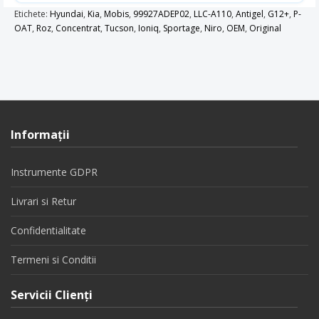
Etichete:
Hyundai
,
Kia
,
Mobis
,
99927ADEP02
,
LLC-A110
,
Antigel
,
G12+
,
P-
OAT
,
Roz
,
Concentrat
,
Tucson
,
Ioniq
,
Sportage
,
Niro
,
OEM
,
Original
Informaţii
Instrumente GDPR
Livrari si Retur
Confidentialitate
Termeni si Conditii
Servicii Clienţi