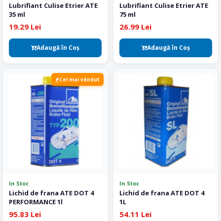
Lubrifiant Culise Etrier ATE
Lubrifiant Culise Etrier ATE
35 ml
75 ml
19.29 Lei
26.99 Lei
Adaugă în Coş
Adaugă în Coş
Cel mai vândut
In Stoc
In Stoc
Lichid de frana ATE DOT 4
Lichid de frana ATE DOT 4
PERFORMANCE 1l
1L
95.83 Lei
54.11 Lei