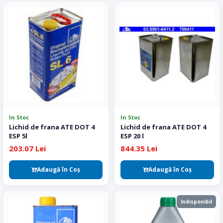
In Stoc
In Stoc
Lichid de frana ATE DOT 4
Lichid de frana ATE DOT 4
ESP 5l
ESP 20 l
203.07 Lei
844.35 Lei
Adaugă în Coş
Adaugă în Coş
Indisponibil