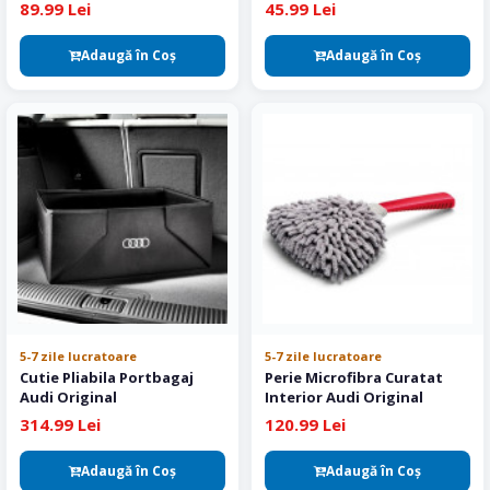
Original
89.99 Lei
45.99 Lei
Adaugă în Coş
Adaugă în Coş
5-7 zile lucratoare
5-7 zile lucratoare
Cutie Pliabila Portbagaj
Perie Microfibra Curatat
Audi Original
Interior Audi Original
314.99 Lei
120.99 Lei
Adaugă în Coş
Adaugă în Coş