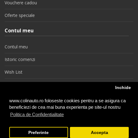
Vouchere cadou
Oferte speciale
Contul meu
Contul meu
Istoric comenzi
Wish List
Newsletter
Inchide
Retragere din contract
www.colinauto.ro foloseste cookies pentru a se asigura ca
beneficiezi de cea mai buna experienta pe site-ul nostru
Politica de Confidentialitate
colinauto.ro © 2026
Preferinte
Accepta
−
+
1