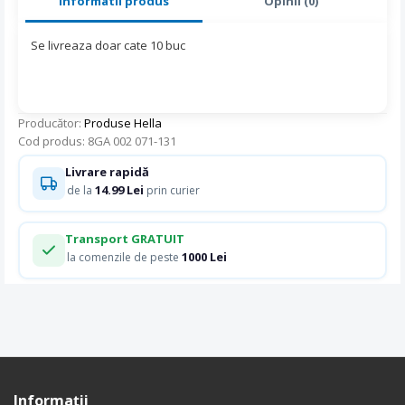
Informatii produs
Opinii (0)
Se livreaza doar cate 10 buc
Producător:
Produse Hella
Cod produs: 8GA 002 071-131
Livrare rapidă
14.99 Lei
de la
prin curier
Transport GRATUIT
1000 Lei
la comenzile de peste
Informaţii