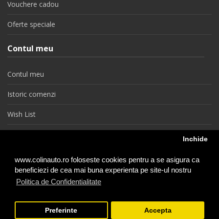
Vouchere cadou
Oferte speciale
Contul meu
Contul meu
Istoric comenzi
Wish List
Newsletter
Inchide
Retragere din contract
www.colinauto.ro foloseste cookies pentru a se asigura ca
beneficiezi de cea mai buna experienta pe site-ul nostru
Politica de Confidentialitate
colinauto.ro © 2026
Preferinte
Accepta
−
+
1