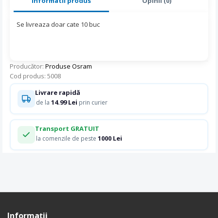
Informatii produs
Opinii (0)
Se livreaza doar cate 10 buc
Producător:
Produse Osram
Cod produs: 5008
Livrare rapidă
14.99 Lei
de la
prin curier
Transport GRATUIT
1000 Lei
la comenzile de peste
Informaţii