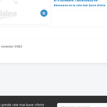
Ai o intrebare? Contacteaza-ne
Aboneaza-te la cele mai bune oferte
 conector SV8,5
re prinde cele mai bune oferte