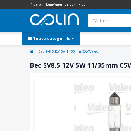
Program: Luni-Vineri 09:00 - 17:00
Toate categoriile
Bec SV8,5 12V 5W 11/35mm C5W Valeo
Bec SV8,5 12V 5W 11/35mm C5