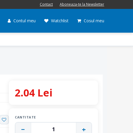
Contact
Aboneaza-te la Newsletter
Contul meu
Watchlist
Cosul meu
2.04 Lei
CANTITATE
−
+
1