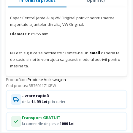
Informatii produs
Opinii (0)
Capac Central Janta Aliaj VW Original potrivit pentru marea
majoritate a jantelor din aliaj VW Original.
Diametru:
65/55 mm
Nu esti sigur ca se potriveste? Trimite-ne un
email
cu seria ta
de sasiu si noi te vom ajuta sa gasesti modelul potrivit pentru
masina ta.
Producător:
Produse Volkswagen
Cod produs: 3B7601171XRW
Livrare rapidă
14.99 Lei
de la
prin curier
Transport GRATUIT
1000 Lei
la comenzile de peste