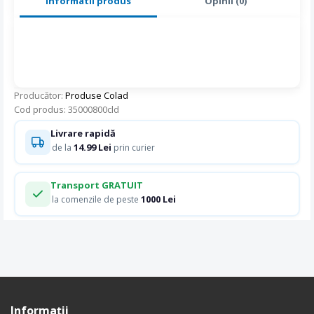
Informatii produs
Opinii (0)
Producător:
Produse Colad
Cod produs: 35000800cld
Livrare rapidă
14.99 Lei
de la
prin curier
Transport GRATUIT
1000 Lei
la comenzile de peste
Informaţii