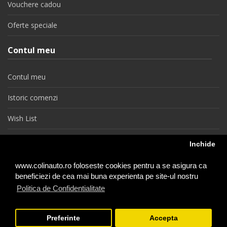
Vouchere cadou
Oferte speciale
Contul meu
Contul meu
Istoric comenzi
Wish List
Newsletter
Inchide
Retragere din contract
www.colinauto.ro foloseste cookies pentru a se asigura ca
beneficiezi de cea mai buna experienta pe site-ul nostru
Politica de Confidentialitate
colinauto.ro © 2026
Preferinte
Accepta
−
+
1