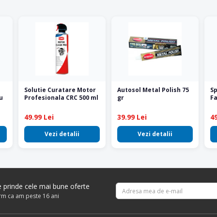
Solutie Curatare Motor
Autosol Metal Polish 75
Sp
u
Profesionala CRC 500 ml
gr
Fa
49.99 Lei
39.99 Lei
49
Vezi detalii
Vezi detalii
re prinde cele mai bune oferte
irm ca am peste 16 ani