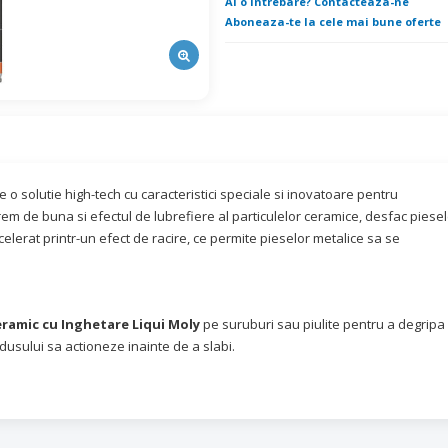
Ai o intrebare? Contacteaza-ne
Aboneaza-te la cele mai bune oferte
e o solutie high-tech cu caracteristici speciale si inovatoare pentru
em de buna si efectul de lubrefiere al particulelor ceramice, desfac piese
ccelerat printr-un efect de racire, ce permite pieselor metalice sa se
ramic cu Inghetare Liqui Moly
pe suruburi sau piulite pentru a degripa
dusului sa actioneze inainte de a slabi.