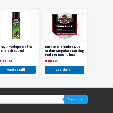
ray Anvelope Mafra
Burete Microfibra Dual
st Black 500 ml
Action Meguiars Cutting
Pad 150 mm - 2 buc
.99 Lei
0.00 Lei
Vezi detalii
Vezi detalii
Ma abonez