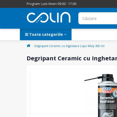
Program: Luni-Vineri 09:00 - 17:00
Toate categoriile
Degripant Ceramic cu Inghetare Liqui Moly 300 ml
Degripant Ceramic cu Inghetar