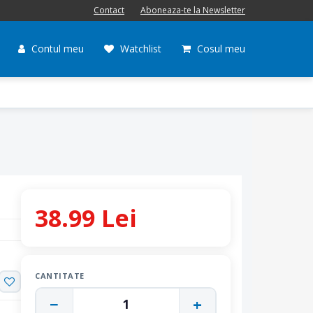
Contact
Aboneaza-te la Newsletter
Contul meu
Watchlist
Cosul meu
38.99 Lei
CANTITATE
−
+
1