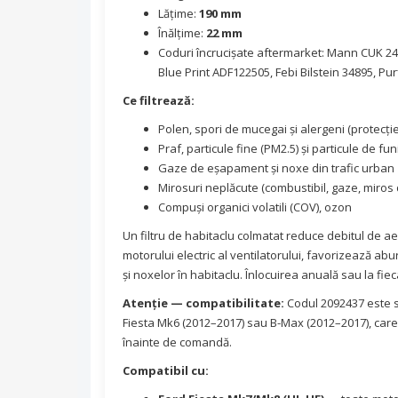
Lățime:
190 mm
Înălțime:
22 mm
Coduri încrucișate aftermarket: Mann CUK 243
Blue Print ADF122505, Febi Bilstein 34895, 
Ce filtrează:
Polen, spori de mucegai și alergeni (protecți
Praf, particule fine (PM2.5) și particule de fu
Gaze de eșapament și noxe din trafic urban
Mirosuri neplăcute (combustibil, gaze, miros d
Compuși organici volatili (COV), ozon
Un filtru de habitaclu colmatat reduce debitul de aer
motorului electric al ventilatorului, favorizează abu
și noxelor în habitaclu. Înlocuirea anuală sau la f
Atenție — compatibilitate:
Codul 2092437 este s
Fiesta Mk6 (2012–2017) sau B-Max (2012–2017), care
înainte de comandă.
Compatibil cu: