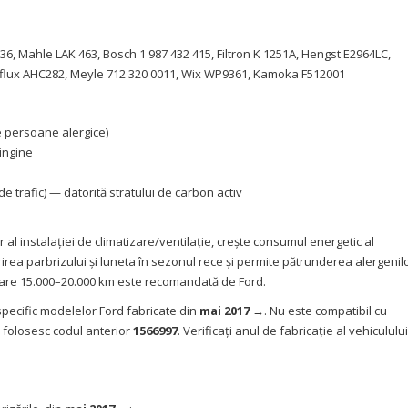
6, Mahle LAK 463, Bosch 1 987 432 415, Filtron K 1251A, Hengst E2964LC,
Purflux AHC282, Meyle 712 320 0011, Wix WP9361, Kamoka F512001
e persoane alergice)
ningine
e trafic) — datorită stratului de carbon activ
 al instalației de climatizare/ventilație, crește consumul energetic al
rirea parbrizului și luneta în sezonul rece și permite pătrunderea alergenil
iecare 15.000–20.000 km este recomandată de Ford.
pecific modelelor Ford fabricate din
mai 2017 →
. Nu este compatibil cu
 folosesc codul anterior
1566997
. Verificați anul de fabricație al vehiculului