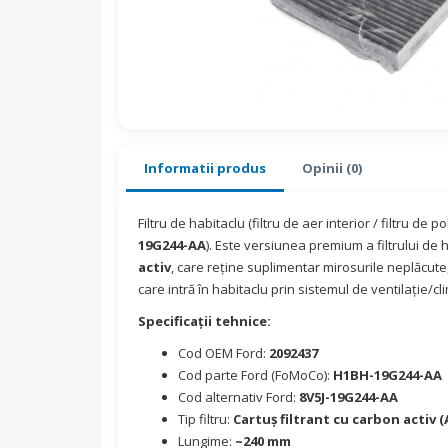
Informatii produs
Opinii (0)
Filtru de habitaclu (filtru de aer interior / filtru de p
19G244-AA
). Este versiunea premium a filtrului de h
activ
, care reține suplimentar mirosurile neplăcute,
care intră în habitaclu prin sistemul de ventilație/cl
Specificații tehnice:
Cod OEM Ford:
2092437
Cod parte Ford (FoMoCo):
H1BH-19G244-AA
Cod alternativ Ford:
8V5J-19G244-AA
Tip filtru:
Cartuș filtrant cu carbon activ (
Lungime:
~240 mm