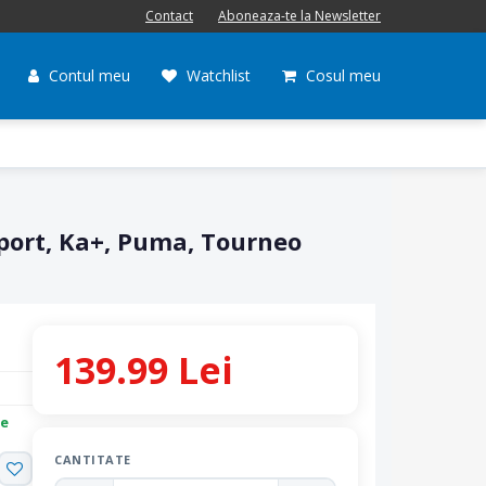
Contact
Aboneaza-te la Newsletter
Contul meu
Watchlist
Cosul meu
Sport, Ka+, Puma, Tourneo
139.99 Lei
re
CANTITATE