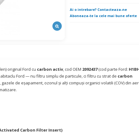
Ai o intrebare? Contacteaza-ne
Aboneaza-te la cele mai bune oferte
olen) original Ford cu
carbon activ
, cod OEM
2092437
(cod parte Ford:
H1BH
abitaclu Ford — nu filtru simplu de particule, ci filtru cu strat de
carbon
 gazele de eșapament, ozonul și alți compuși organici volatili (COV) din aer
imatizare.
Activated Carbon Filter Insert)