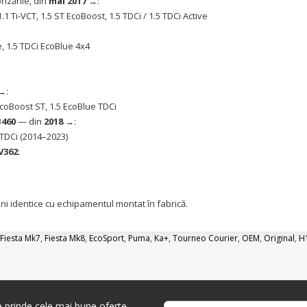
izările, din
mai 2017 →
:
1.1 Ti-VCT, 1.5 ST EcoBoost, 1.5 TDCi / 1.5 TDCi Active
e, 1.5 TDCi EcoBlue 4x4
 →
:
EcoBoost ST, 1.5 EcoBlue TDCi
B460
— din
2018 →
:
6 TDCi (2014–2023)
V362
:
ni identice cu echipamentul montat în fabrică.
Fiesta Mk7
,
Fiesta Mk8
,
EcoSport
,
Puma
,
Ka+
,
Tourneo Courier
,
OEM
,
Original
,
H
re prinde cele mai bune oferte