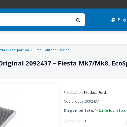
Blog
Mk7/Mk8, EcoSport, Ka+, Puma, Tourneo Courier
 Original 2092437 – Fiesta Mk7/Mk8, Eco
Producător:
Produse Ford
Cod produs: 2092437
Disponibilitate:
1-2 zile lucratoa
0