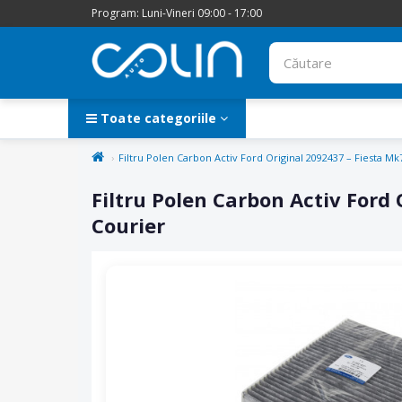
Program: Luni-Vineri 09:00 - 17:00
Toate categoriile
Filtru Polen Carbon Activ Ford Original 2092437 – Fiesta 
Filtru Polen Carbon Activ Ford
Courier