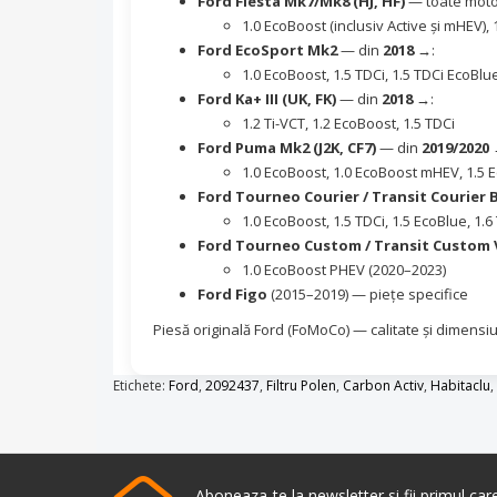
Ford Fiesta Mk7/Mk8 (HJ, HF)
— toate motor
1.0 EcoBoost (inclusiv Active și mHEV), 
Ford EcoSport Mk2
— din
2018 →
:
1.0 EcoBoost, 1.5 TDCi, 1.5 TDCi EcoBlu
Ford Ka+ III (UK, FK)
— din
2018 →
:
1.2 Ti-VCT, 1.2 EcoBoost, 1.5 TDCi
Ford Puma Mk2 (J2K, CF7)
— din
2019/2020
1.0 EcoBoost, 1.0 EcoBoost mHEV, 1.5 
Ford Tourneo Courier / Transit Courier 
1.0 EcoBoost, 1.5 TDCi, 1.5 EcoBlue, 1.
Ford Tourneo Custom / Transit Custom 
1.0 EcoBoost PHEV (2020–2023)
Ford Figo
(2015–2019) — piețe specifice
Piesă originală Ford (FoMoCo) — calitate și dimensiu
Etichete:
Ford
,
2092437
,
Filtru Polen
,
Carbon Activ
,
Habitaclu
,
Aboneaza-te la newsletter si fii primul ca