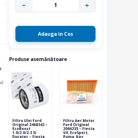
−
+
1
Adauga in Cos
Produse asemănătoare
-
ul
Filtru Ulei Ford
Filtru Aer Motor
Original 2468342 –
Ford Original
EcoBoost
2066235 – Fiesta
1.0/2.0/2.3 Si
VII, EcoSport,
Duratec – Fiesta,
Puma, Ka+,