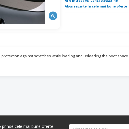
Ai o intrebare? Contacteaza-ne
Aboneaza-te la cele mai bune oferte
lps protection against scratches while loading and unloading the boot space.
re prinde cele mai bune oferte