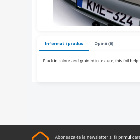
Informatii produs
Opinii (0)
Black in colour and grained in texture, this foil he
Aboneaza-te la newsletter si fii primul ca