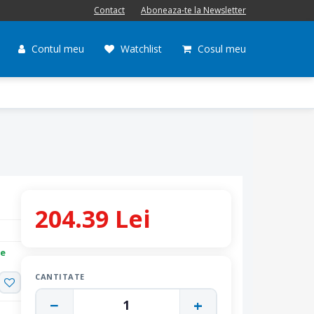
Contact
Aboneaza-te la Newsletter
Contul meu
Watchlist
Cosul meu
204.39 Lei
re
CANTITATE
−
+
1