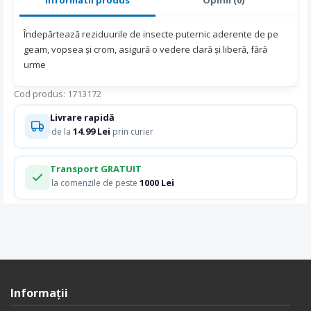
Îndepărtează reziduurile de insecte puternic aderente de pe
geam, vopsea şi crom, asigură o vedere clară şi liberă, fără
urme
Cod produs: 1713172
Livrare rapidă
14.99 Lei
de la
prin curier
Transport GRATUIT
1000 Lei
la comenzile de peste
Informaţii