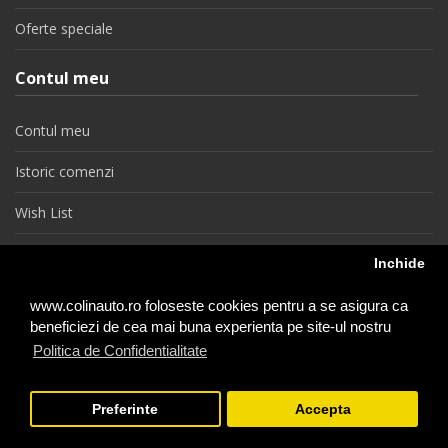
Oferte speciale
Contul meu
Contul meu
Istoric comenzi
Wish List
Newsletter
Inchide
Retragere din contract
www.colinauto.ro foloseste cookies pentru a se asigura ca
beneficiezi de cea mai buna experienta pe site-ul nostru
Politica de Confidentialitate
colinauto.ro © 2026
Preferinte
Accepta