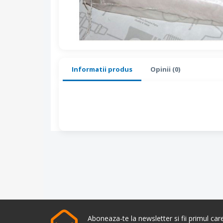
Informatii produs
Opinii (0)
Aboneaza-te la newsletter si fii primul ca