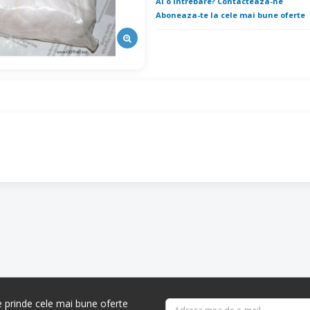
Ai o intrebare? Contacteaza-ne
Aboneaza-te la cele mai bune oferte
re prinde cele mai bune oferte