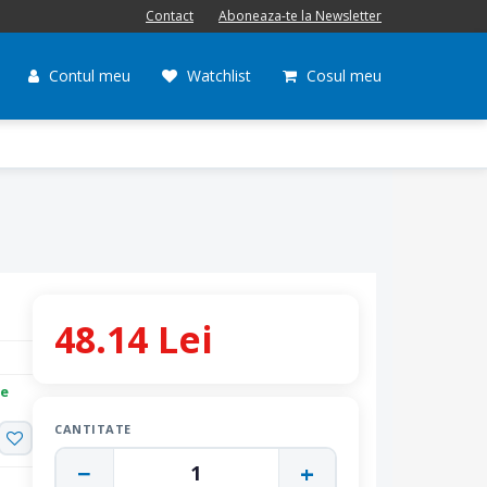
Contact
Aboneaza-te la Newsletter
Contul meu
Watchlist
Cosul meu
48.14 Lei
re
CANTITATE
−
+
1