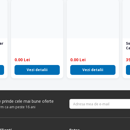
ar
S
Ca
0.00 Lei
0.00 Lei
39
Vezi detalii
Vezi detalii
re prinde cele mai bune oferte
irm ca am peste 16 ani