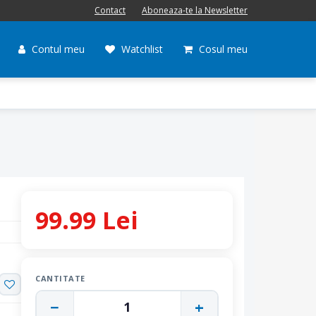
Contact
Aboneaza-te la Newsletter
Contul meu
Watchlist
Cosul meu
99.99 Lei
CANTITATE
−
+
1