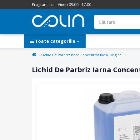
Program: Luni-Vineri 09:00 - 17:00
Toate categoriile
Lichid De Parbriz Iarna Concentrat BMW Original 5L
Lichid De Parbriz Iarna Conce