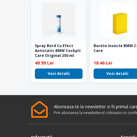
Spray Bord Cu Efect
Burete Insecte BMW C
Antistatic BMW Cockpit
Care
Care Original 250 ml
49.99 Lei
18.46 Lei
Vezi detalii
Vezi detalii
Aboneaza-te la newsletter si fii primul ca
Prin abonarea la newsletterul colinauto.ro conf