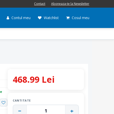
Contact
Aboneaza-te la Newsletter
Contul meu
Watchlist
Cosul meu
468.99 Lei
re
CANTITATE
−
+
1