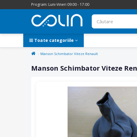
Program: Luni-Vineri 09:00 - 17:00
Toate categoriile
Manson Schimbator Viteze Renault
Manson Schimbator Viteze Ren