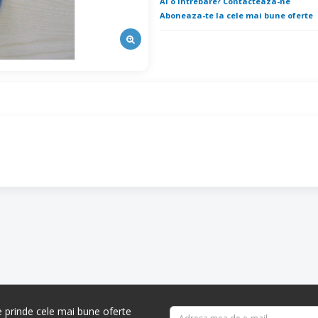
Ai o intrebare? Contacteaza-ne
Aboneaza-te la cele mai bune oferte
re prinde cele mai bune oferte