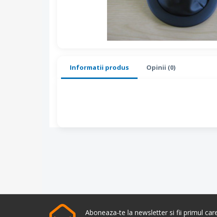
Informatii produs
Opinii (0)
Aboneaza-te la newsletter si fii primul ca