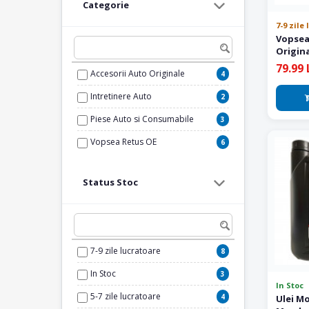
Categorie
7-9 zile
Vopsea
Origina
41V
79.99 
Accesorii Auto Originale
4
Intretinere Auto
2
Piese Auto si Consumabile
3
Vopsea Retus OE
6
Status Stoc
7-9 zile lucratoare
8
In Stoc
3
In Stoc
5-7 zile lucratoare
4
Ulei Mo