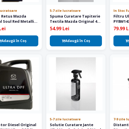
 lucratoare
5-7 zile lucratoare
In Stoc F
 Retus Mazda
Spuma Curatare Tapiterie
Filtru U
l Soul Red Metallic
Textila Mazda Original 400
PY8W14
ml
Lei
54.99 Lei
79.99 L
Adaugă în Coş
Adaugă în Coş
5-7 zile lucratoare
7-9 zile 
tor Diesel Original
Solutie Curatare Jante
Distant