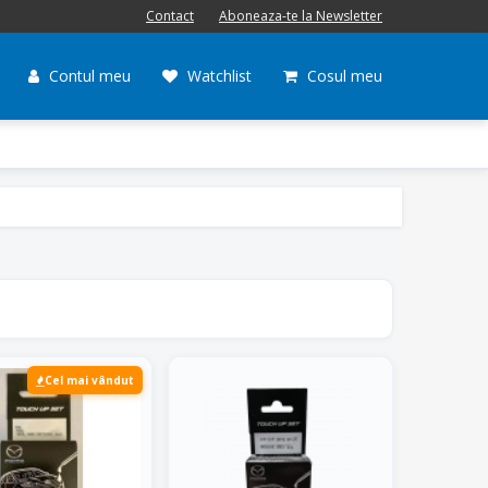
Contact
Aboneaza-te la Newsletter
Contul meu
Watchlist
Cosul meu
Cel mai vândut