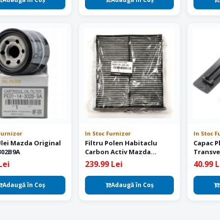
Furnizor
In Stoc Furnizor
In Stoc F
Ulei Mazda Original
Filtru Polen Habitaclu
Capac P
302B9A
Carbon Activ Mazda
Transver
Original KD4761J6X9A
CX5 CX7
Lei
239.99 Lei
40.99 L
Adaugă în Coş
Adaugă în Coş