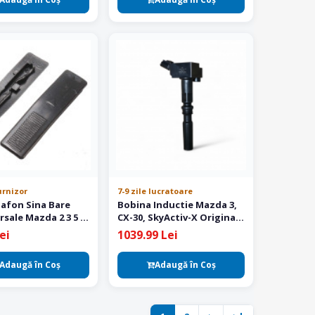
urnizor
7-9 zile lucratoare
lafon Sina Bare
Bobina Inductie Mazda 3,
sale Mazda 2 3 5 6
CX-30, SkyActiv-X Originala
 CX9
HF0218100
ei
1039.99 Lei
Adaugă în Coş
Adaugă în Coş