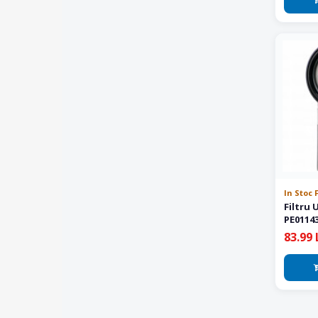
In Stoc 
Filtru 
PE0114
83.99 