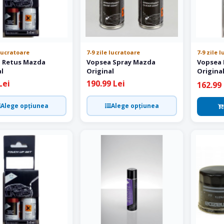
 lucratoare
7-9 zile lucratoare
7-9 zile 
 Retus Mazda
Vopsea Spray Mazda
Vopsea
al
Original
Original
46V
Lei
190.99 Lei
162.99 
Alege opțiunea
Alege opțiunea