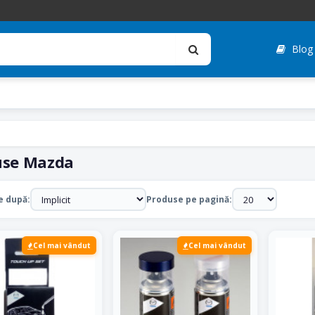
Blog
use Mazda
e după:
Produse pe pagină:
Cel mai vândut
Cel mai vândut