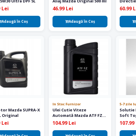
5W30 Ultra DPF 5L
Aliaj Mazda Original 500 ml
Directi
KD3132F
 Lei
46.99 Lei
60.99 L
Adaugă în Coş
Adaugă în Coş
In Stoc Furnizor
5-7 zile 
otor Mazda SUPRA-X
Ulei Cutie Viteze
Solutie
 Original
Automată Mazda ATF FZ
Soft To
Original SKYACTIV-Drive 1L
400 ml
 Lei
104.99 Lei
107.99 
– 0000-FZ-113E-01
Adaugă în Coş
Adaugă în Coş