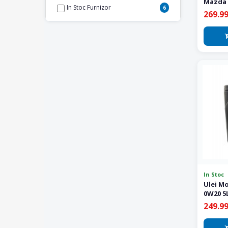
Mazda 
In Stoc Furnizor
6
269.99
In Stoc
Ulei M
0W20 5L
249.99