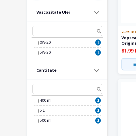
Vascozitate Ulei
7-9 zile
Vopsea
0W-20
1
Origin
81.99 
5W-30
1
Cantitate
400 ml
2
5 L
2
500 ml
2