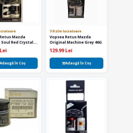
lucratoare
7-9 zile lucratoare
 Retus Mazda
Vopsea Retus Mazda
 Soul Red Crystal
Original Machine Grey 46G
Lei
129.99 Lei
Adaugă în Coş
Adaugă în Coş