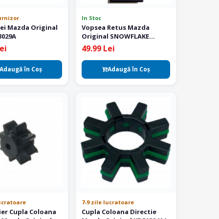
urnizor
In Stoc
lei Mazda Original
Vopsea Retus Mazda
3029A
Original SNOWFLAKE
WHITE 25D
ei
49.99 Lei
Adaugă în Coş
Adaugă în Coş
lucratoare
7-9 zile lucratoare
ier Cupla Coloana
Cupla Coloana Directie