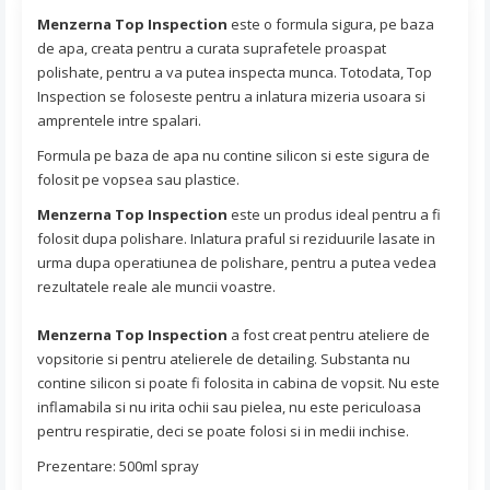
Menzerna Top Inspection
este o formula sigura, pe baza
de apa, creata pentru a curata suprafetele proaspat
polishate, pentru a va putea inspecta munca. Totodata, Top
Inspection se foloseste pentru a inlatura mizeria usoara si
amprentele intre spalari.
Formula pe baza de apa nu contine silicon si este sigura de
folosit pe vopsea sau plastice.
Menzerna Top Inspection
este un produs ideal pentru a fi
folosit dupa polishare. Inlatura praful si reziduurile lasate in
urma dupa operatiunea de polishare, pentru a putea vedea
rezultatele reale ale muncii voastre.
Menzerna Top Inspection
a fost creat pentru ateliere de
vopsitorie si pentru atelierele de detailing. Substanta nu
contine silicon si poate fi folosita in cabina de vopsit. Nu este
inflamabila si nu irita ochii sau pielea, nu este periculoasa
pentru respiratie, deci se poate folosi si in medii inchise.
Prezentare: 500ml spray