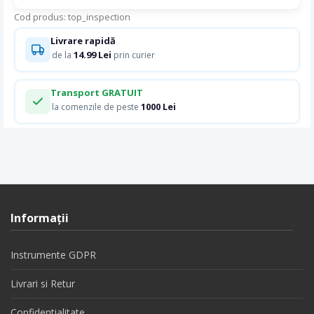
Cod produs: top_inspection
Livrare rapidă
14.99 Lei
de la
prin curier
Transport GRATUIT
1000 Lei
la comenzile de peste
Informaţii
Instrumente GDPR
Livrari si Retur
Confidentialitate