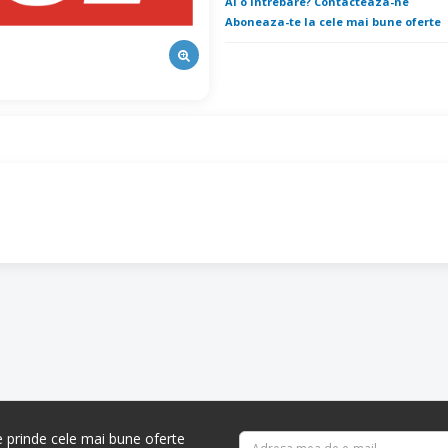
Ai o intrebare? Contacteaza-ne
Aboneaza-te la cele mai bune oferte
re prinde cele mai bune oferte