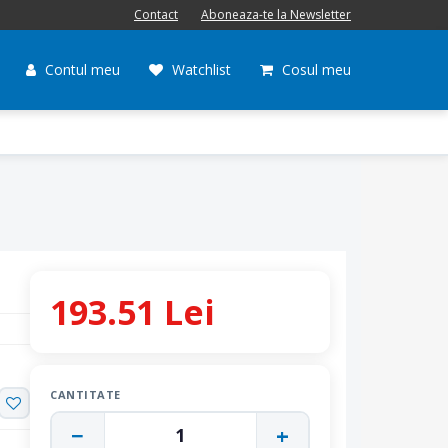
Contact
Aboneaza-te la Newsletter
Contul meu
Watchlist
Cosul meu
193.51 Lei
CANTITATE
−
+
1