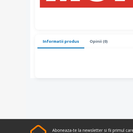
Informatii produs
Opinii (0)
Aboneaza-te la newsletter si fii primul ca