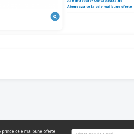
Ai o intrebare? Contacteaza-ne
Aboneaza-te la cele mai bune oferte
re prinde cele mai bune oferte