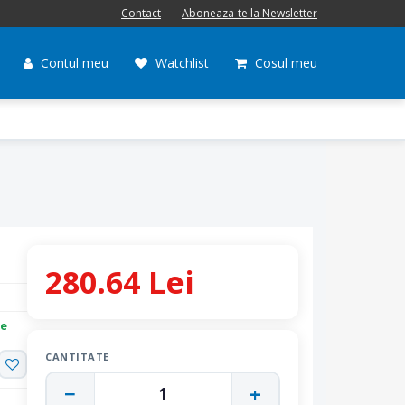
Contact
Aboneaza-te la Newsletter
Contul meu
Watchlist
Cosul meu
280.64 Lei
re
CANTITATE
−
+
1