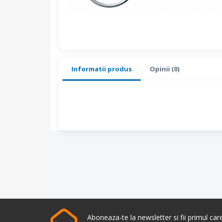
Informatii produs
Opinii (0)
Aboneaza-te la newsletter si fii primul ca