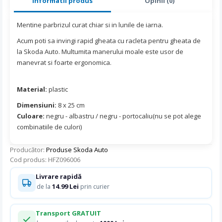
Informatii produs
Opinii (0)
Mentine parbrizul curat chiar si in lunile de iarna.
Acum poti sa invingi rapid gheata cu racleta pentru gheata de
la Skoda Auto. Multumita manerului moale este usor de
manevrat si foarte ergonomica.
Material:
plastic
Dimensiuni:
8 x 25 cm
Culoare:
negru - albastru / negru - portocaliu(nu se pot alege
combinatiile de culori)
Producător:
Produse Skoda Auto
Cod produs: HFZ096006
Livrare rapidă
14.99 Lei
de la
prin curier
Transport GRATUIT