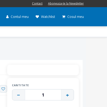
Contact
Aboneaza-te la Newsletter
Contul meu
Watchlist
Cosul meu
CANTITATE
−
+
1