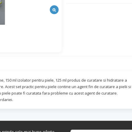
ine, 150 ml izolator pentru piele, 125 ml produs de curatare si hidratare a
jire. Acest set practic pentru piele contine un agent fin de curatare a pielii si
n piele poate fi curatata fara probleme cu acest agent de curatare.
rdariei.
re prinde cele mai bune oferte