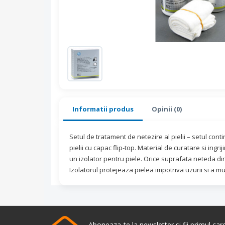
Informatii produs
Opinii (0)
Setul de tratament de netezire al pielii – setul cont
pielii cu capac flip-top. Material de curatare si ingri
un izolator pentru piele. Orice suprafata neteda di
Izolatorul protejeaza pielea impotriva uzurii si a mu
Aboneaza-te la newsletter si fii primul ca