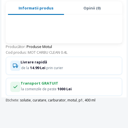
Informatii produs
Opinii (0)
Producător:
Produse Motul
Cod produs: MOT CARBU CLEAN 0.4L
Livrare rapidă
14.99 Lei
de la
prin curier
Transport GRATUIT
1000 Lei
la comenzile de peste
Etichete:
solutie
,
curatare
,
carburator
,
motul
,
p1
,
400 ml