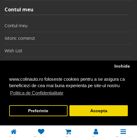
Contul meu
Contul meu
Istoric comenzi
Wish List
Newsletter
Inchide
Retragere din contract
www.colinauto.ro foloseste cookies pentru a se asigura ca
beneficiezi de cea mai buna experienta pe site-ul nostru
Politica de Confidentialitate
colinauto.ro © 2026
Preferinte
Accepta
−
+
1
Adauga in Cos