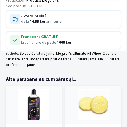
Producător:
Produse Meguiar's
Cod produs: G180124
Livrare rapidă
14.99 Lei
de la
prin curier
Transport GRATUIT
1000 Lei
la comenzile de peste
Etichete:
Solutie Curatare Jante
,
Meguiar's Ultimate All Wheel Cleaner
,
Curatare Jante
,
Indepartare praf de frana
,
Curatare jante aliaj
,
Curatare
profesionala jante
Alte persoane au cumpărat și...