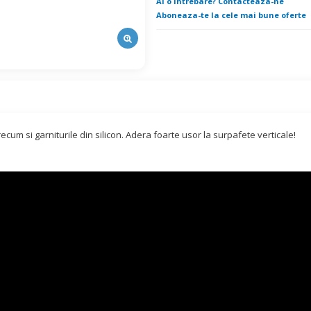
Ai o intrebare? Contacteaza-ne
Aboneaza-te la cele mai bune oferte
ecum si garniturile din silicon. Adera foarte usor la surpafete verticale!