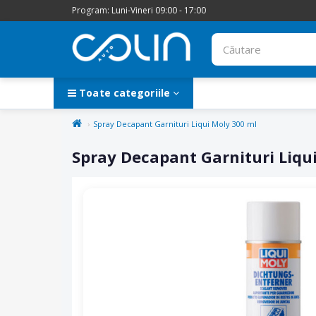
Program: Luni-Vineri 09:00 - 17:00
Toate categoriile
Spray Decapant Garnituri Liqui Moly 300 ml
Spray Decapant Garnituri Liqu