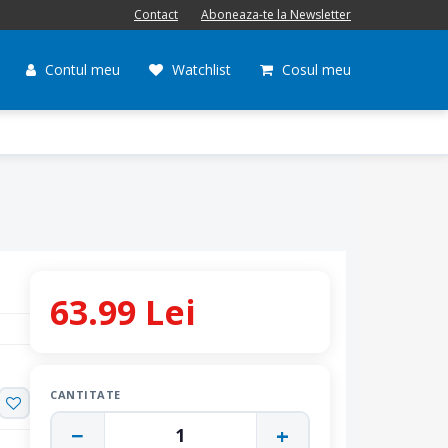
Contact
Aboneaza-te la Newsletter
Contul meu
Watchlist
Cosul meu
63.99 Lei
CANTITATE
−
+
1