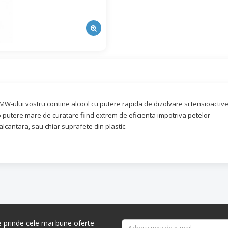
BMW-ului vostru contine alcool cu putere rapida de dizolvare si tensioactiv
 o putere mare de curatare fiind extrem de eficienta impotriva petelor
 alcantara, sau chiar suprafete din plastic.
re prinde cele mai bune oferte