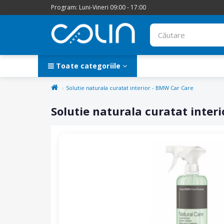
Program: Luni-Vineri 09:00 - 17:00
Toate categoriile
Solutie naturala curatat interior - BMW Car Care
Solutie naturala curatat inter