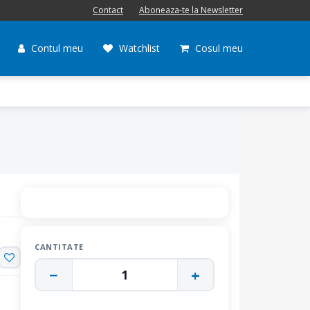
Contact
Aboneaza-te la Newsletter
Contul meu
Watchlist
Cosul meu
CANTITATE
−
+
1