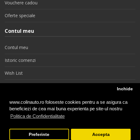
Vouchere cadou
Oferte speciale
Contul meu
Contul meu
Istoric comenzi
Wish List
Newsletter
Inchide
Retragere din contract
www.colinauto.ro foloseste cookies pentru a se asigura ca
beneficiezi de cea mai buna experienta pe site-ul nostru
Politica de Confidentialitate
colinauto.ro © 2026
Preferinte
Accepta
−
+
1