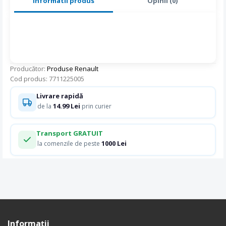
Informatii produs
Opinii (0)
Producător:
Produse Renault
Cod produs: 7711225005
Livrare rapidă
14.99 Lei
de la
prin curier
Transport GRATUIT
1000 Lei
la comenzile de peste
Informaţii