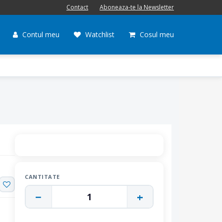
Contact
Aboneaza-te la Newsletter
Contul meu
Watchlist
Cosul meu
CANTITATE
−
+
1