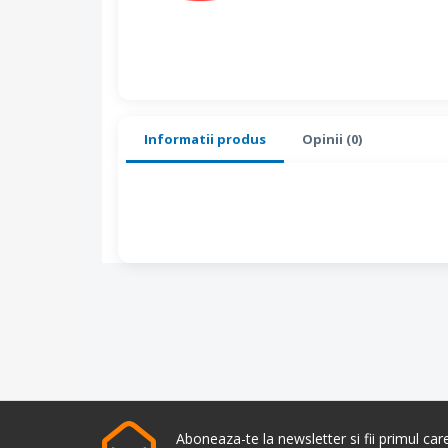
Informatii produs
Opinii (0)
Aboneaza-te la newsletter si fii primul ca