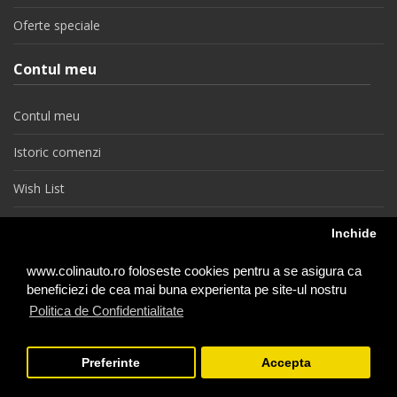
Oferte speciale
Contul meu
Contul meu
Istoric comenzi
Wish List
Newsletter
Inchide
Retragere din contract
www.colinauto.ro foloseste cookies pentru a se asigura ca
beneficiezi de cea mai buna experienta pe site-ul nostru
Politica de Confidentialitate
colinauto.ro © 2026
Preferinte
Accepta