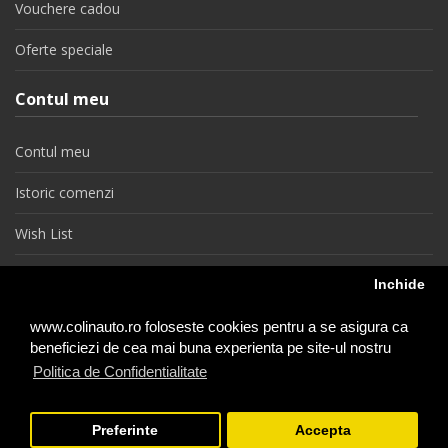
Vouchere cadou
Oferte speciale
Contul meu
Contul meu
Istoric comenzi
Wish List
Newsletter
Inchide
Retragere din contract
www.colinauto.ro foloseste cookies pentru a se asigura ca
beneficiezi de cea mai buna experienta pe site-ul nostru
Politica de Confidentialitate
colinauto.ro © 2026
Preferinte
Accepta
−
+
1