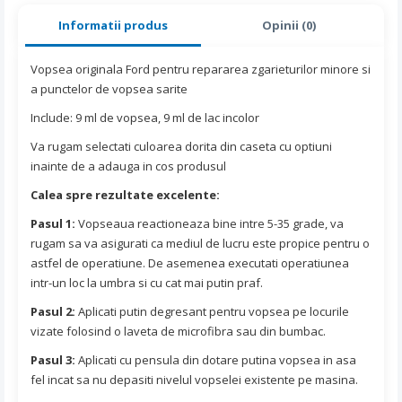
Informatii produs
Opinii (0)
Vopsea originala Ford pentru repararea zgarieturilor minore si
a punctelor de vopsea sarite
Include: 9 ml de vopsea, 9 ml de lac incolor
Va rugam selectati culoarea dorita din caseta cu optiuni
inainte de a adauga in cos produsul
Calea spre rezultate excelente:
Pasul 1:
Vopseaua reactioneaza bine intre 5-35 grade, va
rugam sa va asigurati ca mediul de lucru este propice pentru o
astfel de operatiune. De asemenea executati operatiunea
intr-un loc la umbra si cu cat mai putin praf.
Pasul 2:
Aplicati putin degresant pentru vopsea pe locurile
vizate folosind o laveta de microfibra sau din bumbac.
Pasul 3:
Aplicati cu pensula din dotare putina vopsea in asa
fel incat sa nu depasiti nivelul vopselei existente pe masina.