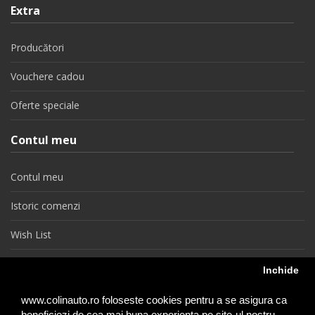
Extra
Producători
Vouchere cadou
Oferte speciale
Contul meu
Contul meu
Istoric comenzi
Wish List
Newsletter
Inchide
Retragere din contract
www.colinauto.ro foloseste cookies pentru a se asigura ca
beneficiezi de cea mai buna experienta pe site-ul nostru