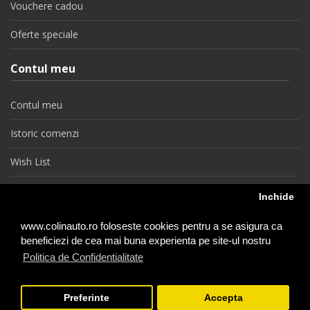
Vouchere cadou
Oferte speciale
Contul meu
Contul meu
Istoric comenzi
Wish List
Newsletter
Inchide
Retragere din contract
www.colinauto.ro foloseste cookies pentru a se asigura ca
beneficiezi de cea mai buna experienta pe site-ul nostru
Politica de Confidentialitate
colinauto.ro © 2026
Preferinte
Accepta