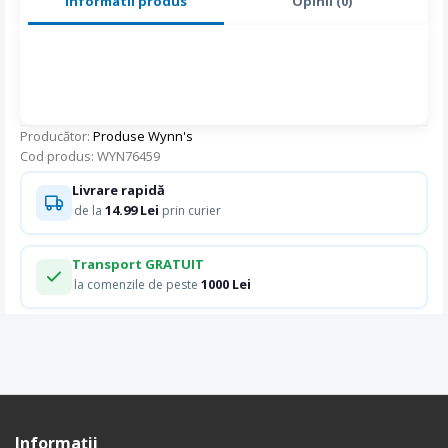
Informatii produs
Opinii (0)
Producător:
Produse Wynn's
Cod produs: WYN76459
Livrare rapidă
14.99 Lei
de la
prin curier
Transport GRATUIT
1000 Lei
la comenzile de peste
Informaţii