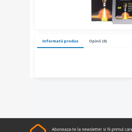
Informatii produs
Opinii (0)
Aboneaza-te la newsletter si fii primul ca