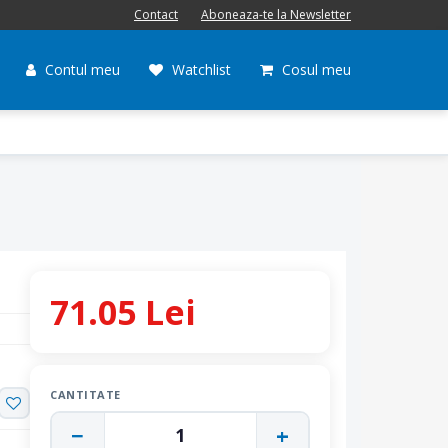
Contact
Aboneaza-te la Newsletter
Contul meu
Watchlist
Cosul meu
71.05 Lei
CANTITATE
−
+
1