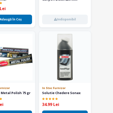
Lei
Adaugă în Coş
Indisponibil
urnizor
In Stoc Furnizor
Metal Polish 75 gr
Solutie Chedere Sonax
ei
34.99 Lei