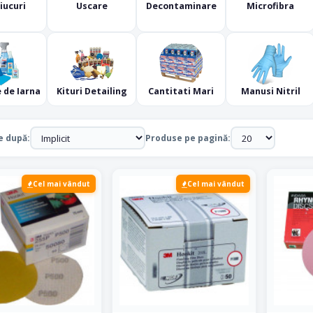
iucuri
Uscare
Decontaminare
Microfibra
 de Iarna
Kituri Detailing
Cantitati Mari
Manusi Nitril
e după:
Produse pe pagină:
Cel mai vândut
Cel mai vândut