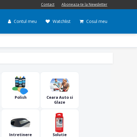
Contact
Aboneaza-te la Newsletter
Contul meu
Watchlist
Cosul meu
Polish
Ceara Auto si
Glaze
Intretinere
Solutie