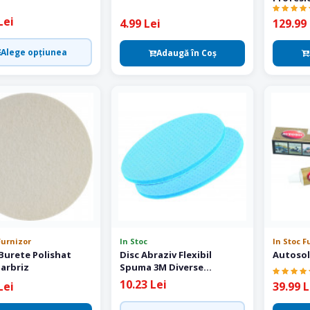
Lei
4.99 Lei
129.99 
Alege opțiunea
Adaugă în Coş
Furnizor
In Stoc
In Stoc F
Burete Polishat
Disc Abraziv Flexibil
Autosol 
parbriz
Spuma 3M Diverse
Granulatii 75 mm
10.23 Lei
Lei
39.99 L