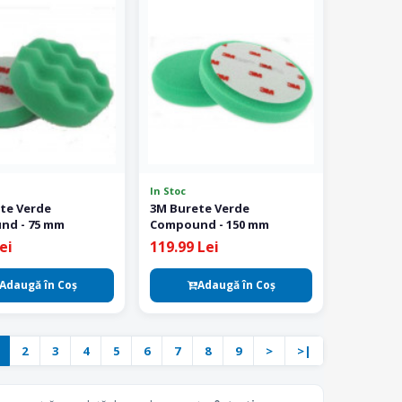
In Stoc
te Verde
3M Burete Verde
nd - 75 mm
Compound - 150 mm
ei
119.99 Lei
Adaugă în Coş
Adaugă în Coş
2
3
4
5
6
7
8
9
>
>|