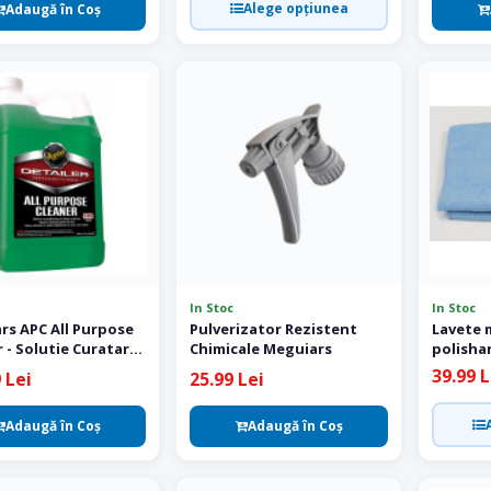
Alege opțiunea
Adaugă în Coş
In Stoc
In Stoc
rs APC All Purpose
Pulverizator Rezistent
Lavete 
 - Solutie Curatare
Chimicale Meguiars
polisha
r 3.78 L
39.99 L
 Lei
25.99 Lei
Adaugă în Coş
Adaugă în Coş