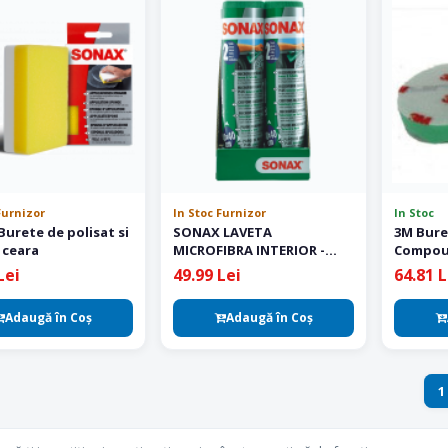
Furnizor
In Stoc Furnizor
In Stoc
urete de polisat si
SONAX LAVETA
3M Bure
 ceara
MICROFIBRA INTERIOR -
Compou
2buc
Lei
49.99 Lei
64.81 L
Adaugă în Coş
Adaugă în Coş
1