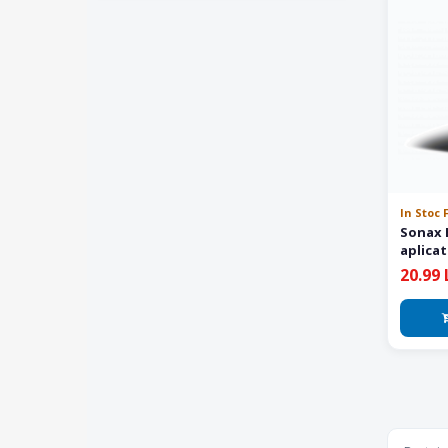
In Stoc Furnizor
219
Produse Gyeon
13
Produse Hasoft
1
Produse Indasa
2
Produse JBM
1
Produse Koch Chemie
100
Produse Kovax
1
In Stoc 
Produse KS TOOLS
2
Sonax B
aplicat
Produse KWAZAR
2
20.99 
Produse Lampa
8
Produse Liqui Moly
31
Produse Loctite
1
Produse Mafra
45
Produse Magneti Marelli
2