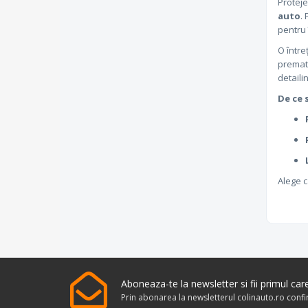
Produse Mannol
Proteje
5
auto
.
Produse MAX4CAR
2
pentru î
Produse Mazda
2
O între
premat
Produse Meguiar's
267
detaili
Produse Menzerna
15
De ce 
Produse Mobil 1
1
Produse Motip
2
Produse Motul
4
Alege c
Produse Norton
1
Produse Osram
1
Produse Petex
2
Produse Philips
1
Produse Porsche
10
Aboneaza-te la newsletter si fii primul ca
Produse PROTEC
Prin abonarea la newsletterul colinauto.ro conf
13