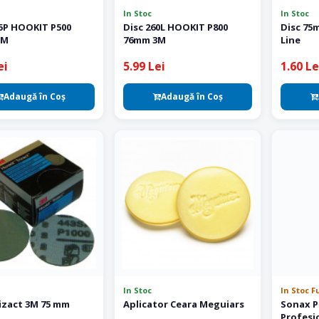
In Stoc
In Stoc
55P HOOKIT P500
Disc 260L HOOKIT P800
Disc 75
3M
76mm 3M
Line
ei
5.99 Lei
1.60 Le
Adaugă în Coş
Adaugă în Coş
In Stoc
In Stoc F
rizact 3M 75 mm
Aplicator Ceara Meguiars
Sonax Po
Profesi