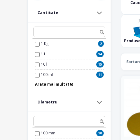
Cauc
Cantitate
Produse
1 Kg
2
1 L
94
Sortar
10 l
15
100 ml
11
Arata mai mult (16)
150 ml
5
2 L
4
Diametru
200 ml
3
25 L
14
250 ml
69
100 mm
10
3 L
5