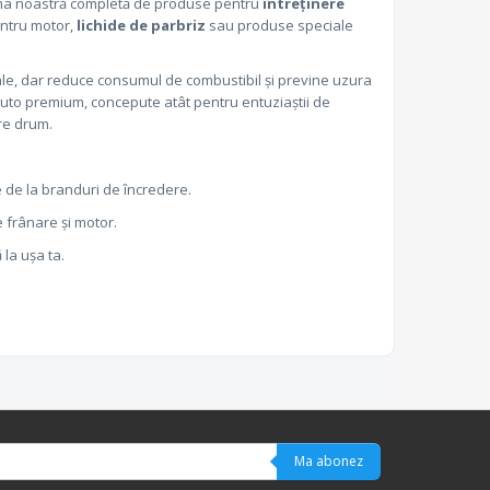
 gama noastră completă de produse pentru
întreținere
ntru motor,
lichide de parbriz
sau produse speciale
tale, dar reduce consumul de combustibil și previne uzura
to premium, concepute atât pentru entuziaștii de
are drum.
ce de la branduri de încredere.
 frânare și motor.
 la ușa ta.
Ma abonez