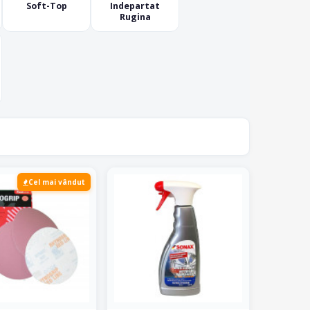
Soft-Top
Indepartat
Rugina
Cel mai vândut