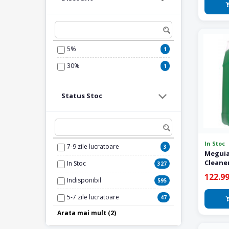
Produse Caramba
1
Manusi Nitril
6
Produse Cartechnic
2
Produse Chicago Pneumatic
3
5%
1
Produse Colad
6
30%
1
Produse Colin's
4
Produse Concept Chemicals
2
Status Stoc
Produse CRC
1
Produse Dr Mayer
3
Produse DYNAMAX
38
In Stoc
7-9 zile lucratoare
3
Meguia
Produse Festool
3
Cleaner
In Stoc
327
Interio
Produse Flex
1
122.99
Indisponibil
595
Produse Flexipads
13
5-7 zile lucratoare
47
Produse Ford
1
Arata mai mult (2)
1-2 zile lucratoare
80
Produse Garage Meister
2