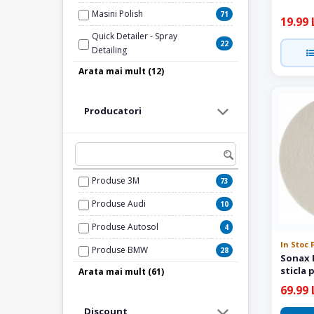
Masini Polish
71
19.99 
Quick Detailer - Spray
22
Detailing
Arata mai mult (12)
Polish
326
Ceara Auto si Glaze
118
Producatori
Roti si Cauciucuri
87
Spalare si Uscare
266
Argila Decontaminare
17
Produse 3M
73
Lavete Microfibra
50
Produse Audi
10
Intretinere Soft-Top
10
Produse Autosol
4
Solutie Indepartat Rugina
5
In Stoc 
Produse BMW
28
Produse de Iarna
Sonax 
55
sticla 
Arata mai mult (61)
Produse Bottari
1
Kituri Detailing
11
69.99 
Produse Canyon
1
Cantitati Mari
26
Discount