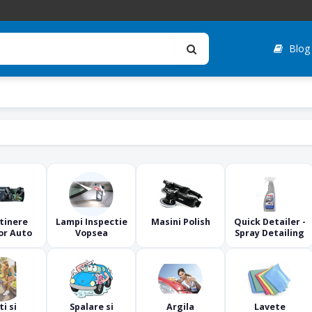
Blog
tinere
tinere
Lampi Inspectie
Masini Polish
Quick Detailer -
or Auto
Vopsea
Spray Detailing
ti si
Spalare si
Argila
Lavete