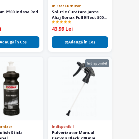
In Stoc Furnizor
mm P500 Indasa Red
Solutie Curatare Jante
Aliaj Sonax Full Effect 500
ml
i
43.99 Lei
Adaugă în Coş
Adaugă în Coş
Indisponibil
urnizor
Indisponibil
lish Sticla
Pulverizator Manual
onal
Canyon Black 230 mm