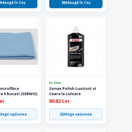
Adaugă în Coş
Adaugă în Coş
In Stoc
microfibra
Sonax Polish Lustruit si
re 5 bucati (SERWO)
Ceara la culoare
ei
80.82 Lei
Alege opțiunea
Alege opțiunea