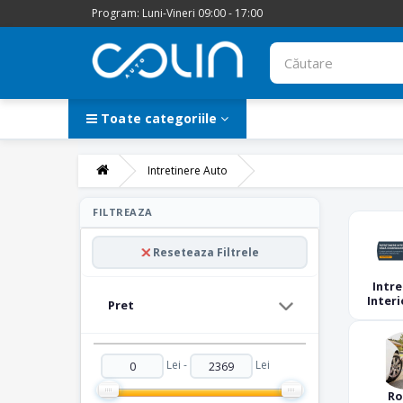
Program: Luni-Vineri 09:00 - 17:00
Toate categoriile
Intretinere Auto
FILTREAZA
Intre
Auto
Reseteaza Filtrele
Intre
Interi
Pret
Lei -
Lei
Ro