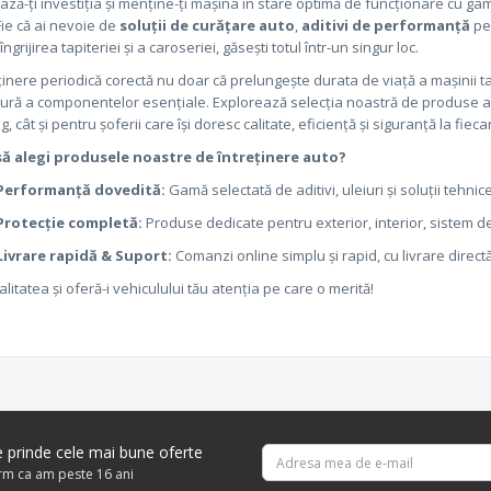
ază-ți investiția și menține-ți mașina în stare optimă de funcționare cu
 Fie că ai nevoie de
soluții de curățare auto
,
aditivi de performanță
pe
ngrijirea tapiteriei și a caroseriei, găsești totul într-un singur loc.
ținere periodică corectă nu doar că prelungește durata de viață a mașinii 
ură a componentelor esențiale. Explorează selecția noastră de produse au
ng, cât și pentru șoferii care își doresc calitate, eficiență și siguranță la fiec
să alegi produsele noastre de întreținere auto?
Performanță dovedită:
Gamă selectată de aditivi, uleiuri și soluții tehni
Protecție completă:
Produse dedicate pentru exterior, interior, sistem de
Livrare rapidă & Suport:
Comanzi online simplu și rapid, cu livrare directă
alitatea și oferă-i vehiculului tău atenția pe care o merită!
re prinde cele mai bune oferte
irm ca am peste 16 ani