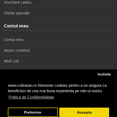
Vouchere cadou
Oferte speciale
Contul meu
Contul meu
Istoric comenzi
Wish List
Newsletter
Inchide
Retragere din contract
www.colinauto.ro foloseste cookies pentru a se asigura ca
beneficiezi de cea mai buna experienta pe site-ul nostru
Politica de Confidentialitate
colinauto.ro © 2026
Preferinte
Accepta
−
+
1