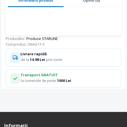
Informatii produs
Opinii (0)
Producător:
Produse STARLINE
Cod produs: SNAG11-3
Livrare rapidă
14.99 Lei
de la
prin curier
Transport GRATUIT
1000 Lei
la comenzile de peste
Informaţii