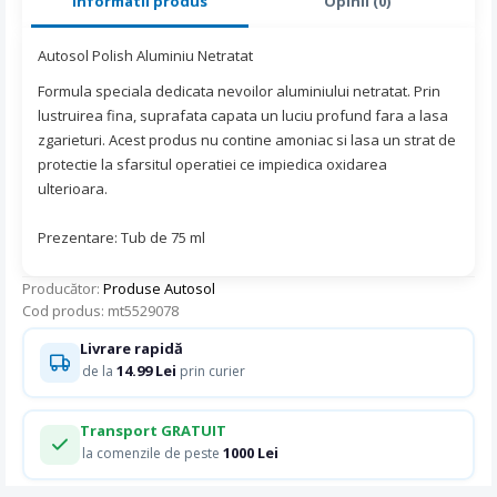
Informatii produs
Opinii (0)
Autosol
Polish
Aluminiu Netratat
Formula speciala dedicata nevoilor aluminiului netratat. Prin
lustruirea fina, suprafata capata un luciu profund fara a lasa
zgarieturi. Acest produs nu contine amoniac si lasa un strat de
protectie la sfarsitul operatiei ce impiedica oxidarea
ulterioara.
Prezentare:
Tub de
75
ml
Producător:
Produse Autosol
Cod produs: mt5529078
Livrare rapidă
14.99 Lei
de la
prin curier
Transport GRATUIT
1000 Lei
la comenzile de peste