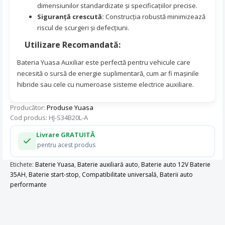
dimensiunilor standardizate și specificațiilor precise.
Siguranță crescută:
Construcția robustă minimizează
riscul de scurgeri și defecțiuni.
Utilizare Recomandată:
Bateria Yuasa Auxiliar este perfectă pentru vehicule care
necesită o sursă de energie suplimentară, cum ar fi mașinile
hibride sau cele cu numeroase sisteme electrice auxiliare.
Producător:
Produse Yuasa
Cod produs: HJ-S34B20L-A
Livrare GRATUITĂ
pentru acest produs
Etichete:
Baterie Yuasa
,
Baterie auxiliară auto
,
Baterie auto 12V Baterie
35AH
,
Baterie start-stop
,
Compatibilitate universală
,
Baterii auto
performante