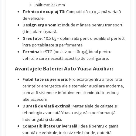
Înălțime: 227 mm
Tehnica de cuplaj T3:
Compatibilă cu o gamă variată
de vehicule.
Design ergonomic:
Include mânere pentru transport
și instalare ușoară.
Greutate:
10,5 kg – optimizată pentru echilibrul perfect
între portabilitate și performanță.
Terminal:
+STG (pozitiv pe stânga), ideal pentru
vehicule care necesită acest tip de configurare.
Avantajele Bateriei Auto Yuasa Auxiliar:
Fiabilitate superioară:
Proiectată pentru a face față
cerințelor energetice ale sistemelor auxiliare moderne,
cum ar fi sistemele infotainment, iluminatul interior și
alte accesorii.
Durată de viață extinsă:
Materialele de calitate și
tehnologia avansată Yuasa asigură o performanță
îndelungată și stabilă.
Compatibilitate universală:
Ideală pentru o gamă
variată de vehicule, inclusiv cele hibride, datorită