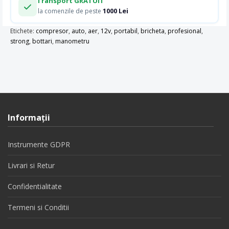
Transport GRATUIT
1000 Lei
la comenzile de peste
Etichete:
compresor
,
auto
,
aer
,
12v
,
portabil
,
bricheta
,
profesional
,
strong
,
bottari
,
manometru
Informaţii
Instrumente GDPR
Livrari si Retur
Confidentialitate
Termeni si Conditii