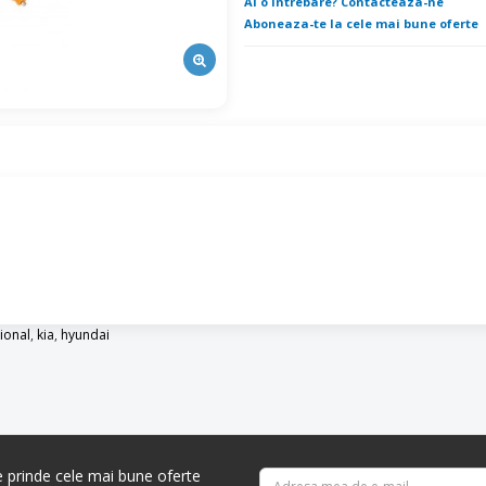
Ai o intrebare? Contacteaza-ne
Aboneaza-te la cele mai bune oferte
ional
,
kia
,
hyundai
re prinde cele mai bune oferte