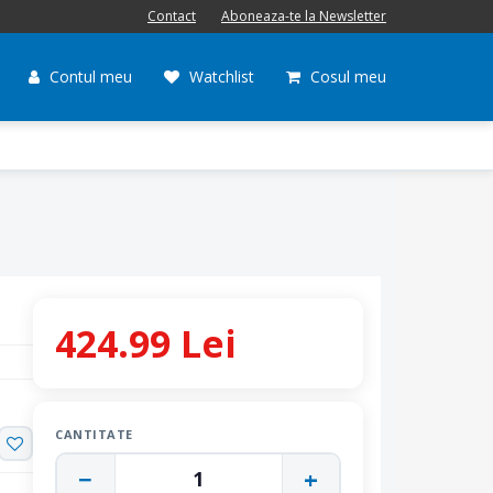
Contact
Aboneaza-te la Newsletter
Contul meu
Watchlist
Cosul meu
424.99 Lei
CANTITATE
−
+
1