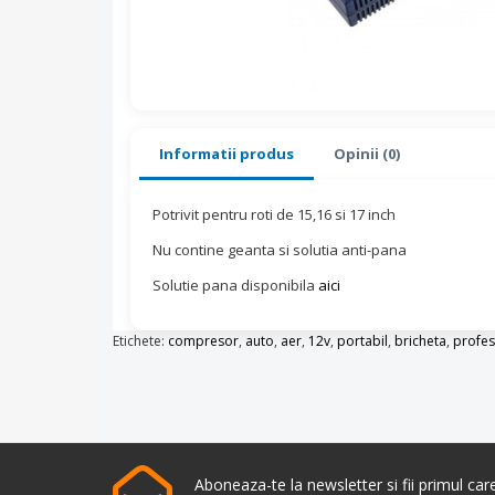
Informatii produs
Opinii (0)
Potrivit pentru roti de 15,16 si 17 inch
Nu contine geanta si solutia anti-pana
Solutie pana disponibila
aici
Etichete:
compresor
,
auto
,
aer
,
12v
,
portabil
,
bricheta
,
profes
Aboneaza-te la newsletter si fii primul ca