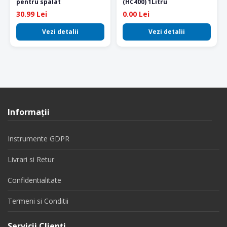
pentru spalat
(HC400) 1Litru
30.99 Lei
0.00 Lei
Vezi detalii
Vezi detalii
Informaţii
Instrumente GDPR
Livrari si Retur
Confidentialitate
Termeni si Conditii
Servicii Clienţi