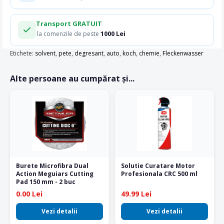
Transport GRATUIT
1000 Lei
la comenzile de peste
Etichete:
solvent
,
pete
,
degresant
,
auto
,
koch
,
chemie
,
Fleckenwasser
Alte persoane au cumpărat și...
Burete Microfibra Dual
Solutie Curatare Motor
Action Meguiars Cutting
Profesionala CRC 500 ml
Pad 150 mm - 2 buc
0.00 Lei
49.99 Lei
Vezi detalii
Vezi detalii