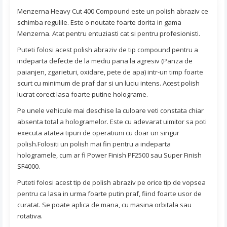
Menzerna Heavy Cut 400 Compound este un polish abraziv ce
schimba regulile. Este o noutate foarte dorita in gama
Menzerna. Atat pentru entuziasti cat si pentru profesionisti.
Puteti folosi acest polish abraziv de tip compound pentru a
indeparta defecte de la mediu pana la agresiv (Panza de
paianjen, zgarieturi, oxidare, pete de apa) intr-un timp foarte
scurt cu minimum de praf dar si un luciu intens. Acest polish
lucrat corect lasa foarte putine holograme.
Pe unele vehicule mai deschise la culoare veti constata chiar
absenta total a hologramelor. Este cu adevarat uimitor sa poti
executa atatea tipuri de operatiuni cu doar un singur
polish.Folositi un polish mai fin pentru a indeparta
hologramele, cum ar fi Power Finish PF2500 sau Super Finish
SF4000.
Puteti folosi acest tip de polish abraziv pe orice tip de vopsea
pentru ca lasa in urma foarte putin praf, fiind foarte usor de
curatat. Se poate aplica de mana, cu masina orbitala sau
rotativa.