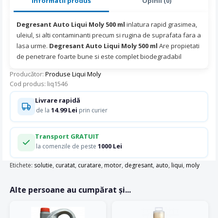
Informatii produs
Opinii (0)
Degresant Auto Liqui Moly 500 ml
inlatura rapid grasimea,
uleiul, si alti contaminanti precum si rugina de suprafata fara a
lasa urme.
Degresant Auto Liqui Moly 500 ml
Are propietati
de penetrare foarte bune si este complet biodegradabil
Producător:
Produse Liqui Moly
Cod produs: liq1546
Livrare rapidă
14.99 Lei
de la
prin curier
Transport GRATUIT
1000 Lei
la comenzile de peste
Etichete:
solutie
,
curatat
,
curatare
,
motor
,
degresant
,
auto
,
liqui
,
moly
Alte persoane au cumpărat și...