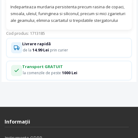
Indeparteaza murdaria persistenta precum rasina de copaci,
smoala, uleiul, funinginea si siliconul, precum si mici zgarieturi
ale geamului, elimina scartaitul si trepidatiile stergatorului
Cod produs: 1713185
Livrare rapidă
14.99 Lei
de la
prin curier
Transport GRATUIT
1000 Lei
la comenzile de peste
Informaţii
Instrumente GDPR