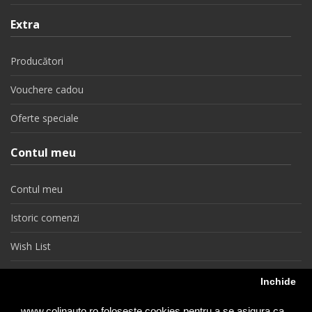
Extra
Producători
Vouchere cadou
Oferte speciale
Contul meu
Contul meu
Istoric comenzi
Wish List
Newsletter
Inchide
Retragere din contract
www.colinauto.ro foloseste cookies pentru a se asigura ca