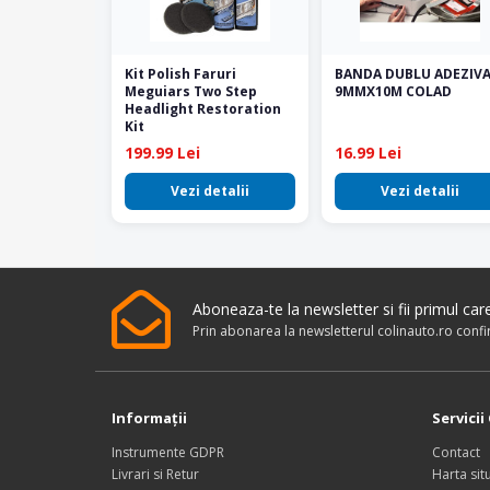
Kit Polish Faruri
BANDA DUBLU ADEZIV
Meguiars Two Step
9MMX10M COLAD
Headlight Restoration
Kit
199.99 Lei
16.99 Lei
Vezi detalii
Vezi detalii
Aboneaza-te la newsletter si fii primul ca
Prin abonarea la newsletterul colinauto.ro conf
Informaţii
Servicii 
Instrumente GDPR
Contact
Livrari si Retur
Harta situ