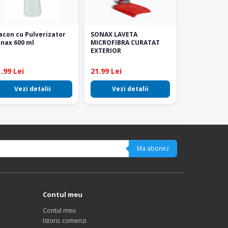
acon cu Pulverizator
SONAX LAVETA
nax 600 ml
MICROFIBRA CURATAT
EXTERIOR
.99 Lei
21.99 Lei
Vezi detalii
Vezi detalii
Ma abonez
Contul meu
Contul meu
Istoric comenzi