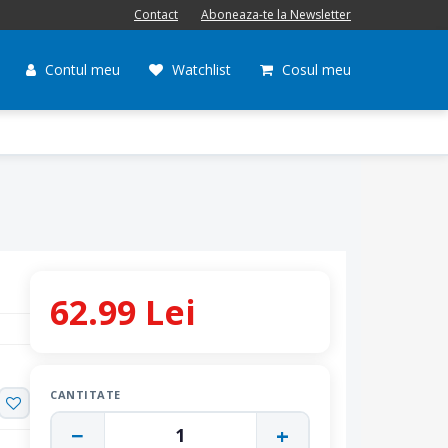
Contact
Aboneaza-te la Newsletter
Contul meu
Watchlist
Cosul meu
62.99 Lei
CANTITATE
−
+
1