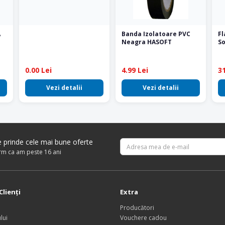
A
Banda Izolatoare PVC
Fl
Neagra HASOFT
So
0.00 Lei
4.99 Lei
31
Vezi detalii
Vezi detalii
re prinde cele mai bune oferte
irm ca am peste 16 ani
Clienţi
Extra
Producători
lui
Vouchere cadou