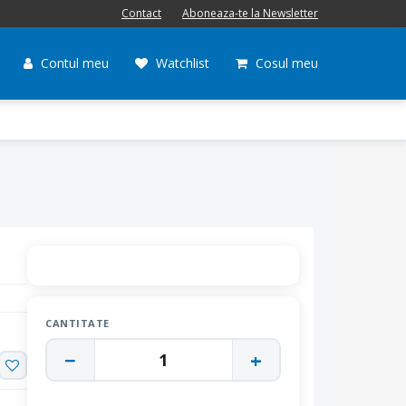
Contact
Aboneaza-te la Newsletter
Contul meu
Watchlist
Cosul meu
CANTITATE
−
+
1