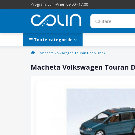
Program: Luni-Vineri 09:00 - 17:00
Toate categoriile
Macheta Volkswagen Touran Deep Black
Macheta Volkswagen Touran D