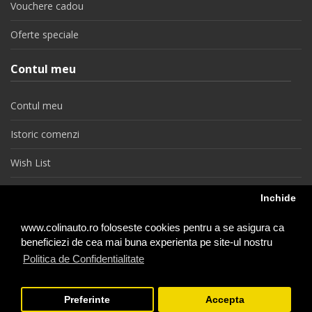
Vouchere cadou
Oferte speciale
Contul meu
Contul meu
Istoric comenzi
Wish List
Newsletter
Inchide
Retragere din contract
www.colinauto.ro foloseste cookies pentru a se asigura ca
beneficiezi de cea mai buna experienta pe site-ul nostru
Politica de Confidentialitate
colinauto.ro © 2026
Preferinte
Accepta