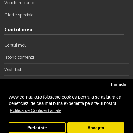
Vouchere cadou
Oferte speciale
Contul meu
Contul meu
Istoric comenzi
Wish List
Newsletter
Inchide
Retragere din contract
www.colinauto.ro foloseste cookies pentru a se asigura ca
beneficiezi de cea mai buna experienta pe site-ul nostru
Politica de Confidentialitate
colinauto.ro © 2026
Preferinte
Accepta
−
+
1